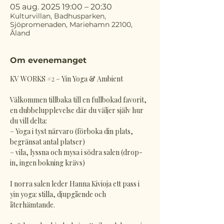
05 aug. 2025 19:00 – 20:30
Kulturvillan, Badhusparken,
Sjöpromenaden, Mariehamn 22100,
Åland
Om evenemanget
KV WORKS 
#2
 – Yin Yoga & Ambient
Välkommen tillbaka till en fullbokad favorit, 
en dubbelupplevelse där du väljer själv hur 
du vill delta:
– Yoga i tyst närvaro (förboka din plats, 
begränsat antal platser)
– vila, lyssna och mysa i södra salen (drop-
in, ingen bokning krävs)
I norra salen leder Hanna Kivioja ett pass i 
yin yoga: stilla, djupgående och 
återhämtande.