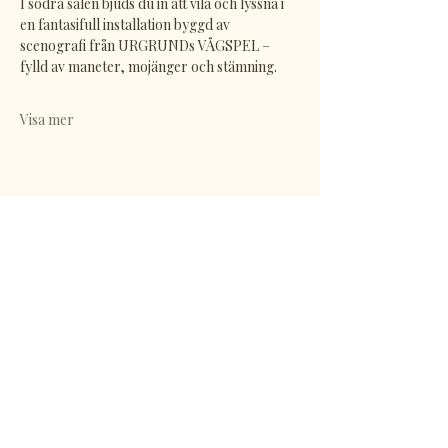
I södra salen bjuds du in att vila och lyssna i 
en fantasifull installation byggd av 
scenografi från URGRUNDs VÅGSPEL – 
fylld av maneter, mojänger och stämning.
Visa mer
Dela detta evenemang
KULTURVILLAN
Upptäck vår värld
Email
*
Yes, subscribe me to your newsletter.
*