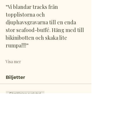
“Vi blandar tracks från 
topplistorna och 
djuphavsgravarna till en enda 
stor seafood-buffé. Häng med till 
bikinibotten och skaka lite 
rumpa!!!!”
Visa mer
Biljetter
Försäljning avslutad
Biljettyp
Onumrerat
Pris
10,00 €