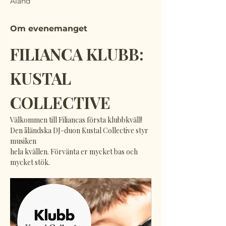
Åland
Om evenemanget
FILIANCA KLUBB: 
KUSTAL 
COLLECTIVE
Välkommen till Filiancas första klubbkväll! 
Den åländska DJ-duon Kustal Collective styr 
musiken
hela kvällen. Förvänta er mycket bas och 
mycket stök.