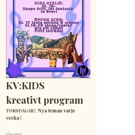
KV:KIDS 
kreativt program
 Nya teman varje 
TORSDAGAR | 
vecka 
|
Visa mer