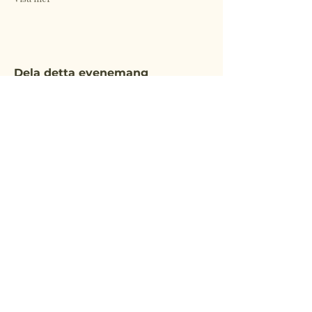
Dela detta evenemang
KULTURVILLAN
Upptäck vår värld
Email
*
Yes, subscribe me to your newsletter.
*
Submit
hej@kulturvillan.ax
KULTURVILLAN